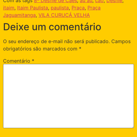
Com as tags
8º Desfile de Cães
,
au au
,
cão
,
Desfile
,
itaim
,
Itaim Paulista
,
paulista
,
Praça
,
Praça
Jaguamitanga
,
VILA CURUÇÁ VELHA
Deixe um comentário
O seu endereço de e-mail não será publicado.
Campos
obrigatórios são marcados com
*
Comentário
*