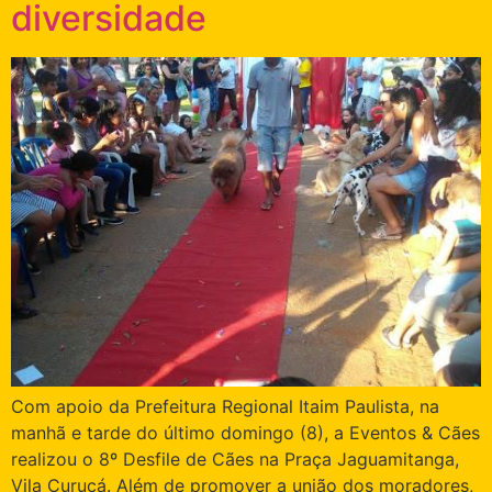
diversidade
Com apoio da Prefeitura Regional Itaim Paulista, na
manhã e tarde do último domingo (8), a Eventos & Cães
realizou o 8º Desfile de Cães na Praça Jaguamitanga,
Vila Curuçá. Além de promover a união dos moradores,