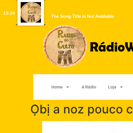
12:24
The Song Title Is Not Available
Home
A Rádio
Loja
Ọ̀bị a noz pouco