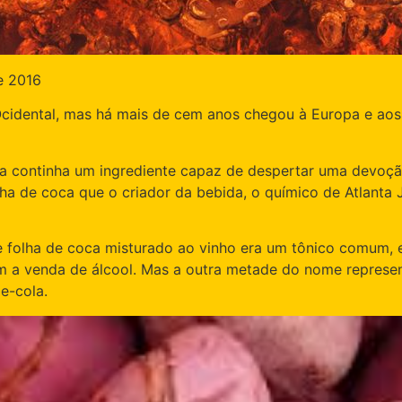
e 2016
Ocidental, mas há mais de cem anos chegou à Europa e aos
la continha um ingrediente capaz de despertar uma devoçã
olha de coca que o criador da bebida, o químico de Atlant
 de folha de coca misturado ao vinho era um tônico comum
am a venda de álcool. Mas a outra metade do nome represen
de-cola.