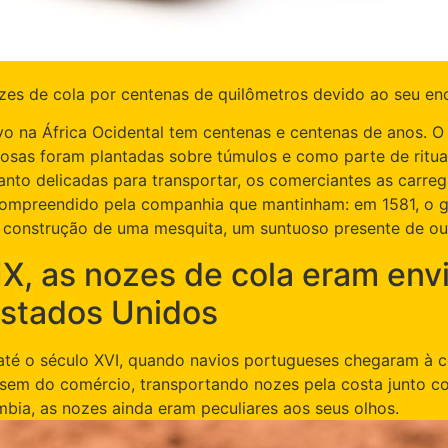
s de cola por centenas de quilômetros devido ao seu enor
ivo na África Ocidental tem centenas e centenas de anos. O
dosas foram plantadas sobre túmulos e como parte de ritu
nto delicadas para transportar, os comerciantes as carre
 compreendido pela companhia que mantinham: em 1581, o g
a construção de uma mesquita, um suntuoso presente de our
XIX, as nozes de cola eram en
 Estados Unidos
até o século XVI, quando navios portugueses chegaram à co
ssem do comércio, transportando nozes pela costa junto c
bia, as nozes ainda eram peculiares aos seus olhos.