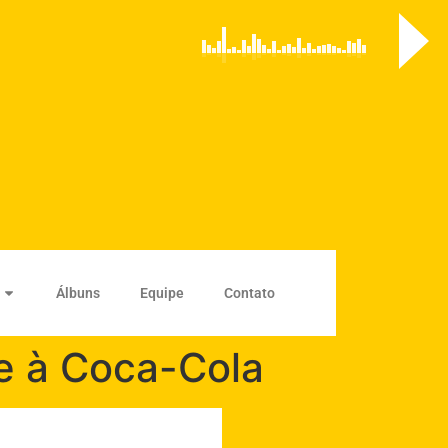
Álbuns
Equipe
Contato
e à Coca-Cola