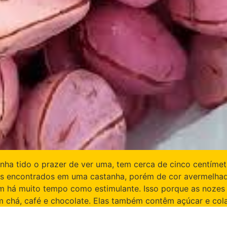
ha tido o prazer de ver uma, tem cerca de cinco centíme
s encontrados em uma castanha, porém de cor avermelhada 
m há muito tempo como estimulante. Isso porque as nozes
chá, café e chocolate. Elas também contêm açúcar e cola