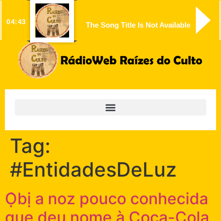
04:43
The Song Title Is Not Available
Tag:
#EntidadesDeLuz
Ọ̀bị a noz pouco conhecida
que deu nome à Coca-Cola