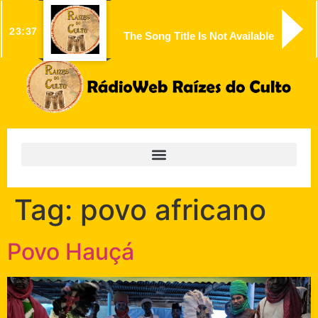
23:37
The Song Title Is Not Available
Tag:
povo africano
Povo Hauçá