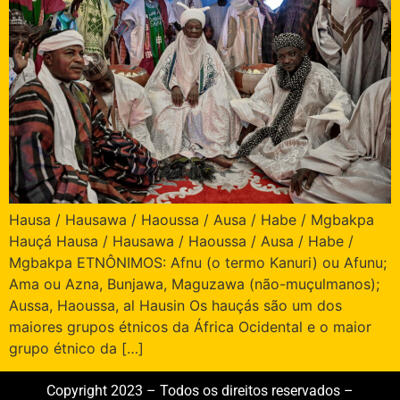
Hausa / Hausawa / Haoussa / Ausa / Habe / Mgbakpa
Hauçá Hausa / Hausawa / Haoussa / Ausa / Habe /
Mgbakpa ETNÔNIMOS: Afnu (o termo Kanuri) ou Afunu;
Ama ou Azna, Bunjawa, Maguzawa (não-muçulmanos);
Aussa, Haoussa, al Hausin Os hauçás são um dos
maiores grupos étnicos da África Ocidental e o maior
grupo étnico da […]
Copyright 2023 – Todos os direitos reservados –