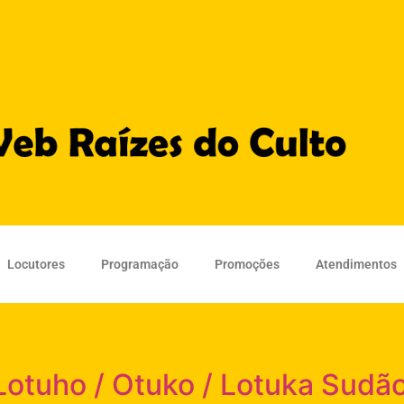
Locutores
Programação
Promoções
Atendimentos
Lotuho / Otuko / Lotuka Sudã