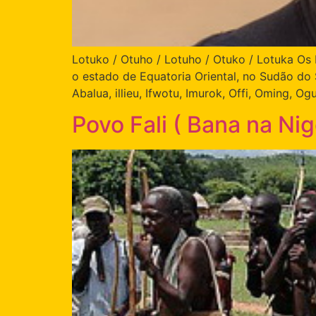
Lotuko / Otuho / Lotuho / Otuko / Lotuka Os 
o estado de Equatoria Oriental, no Sudão do 
Abalua, illieu, Ifwotu, Imurok, Offi, Oming, Ogu
Povo Fali ( Bana na Nig