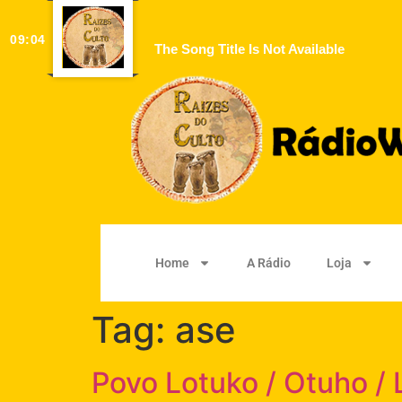
09:04
The Song Title Is Not Available
Home
A Rádio
Loja
Tag:
ase
Povo Lotuko / Otuho / 