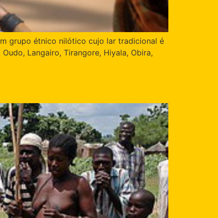
rupo étnico nilótico cujo lar tradicional é
Oudo, Langairo, Tirangore, Hiyala, Obira,