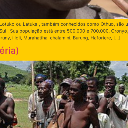
Lotuko ou Latuka , também conhecidos como Othuo, são um g
Sul . Sua população está entre 500.000 e 700.000. Oronyo, 
runy, illoli, Murahatiha, chalamini, Burung, Haforiere, […]
éria)