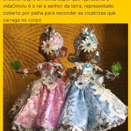
vida
Omolu é o rei e senhor da terra, representado
coberto por palha para esconder as cicatrizes que
carrega no corpo