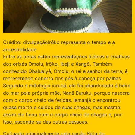
Crédito: divulgação
Irôko representa o tempo e a
ancestralidade
Entre as obras estão representações lúdicas e criativas
dos orixás Omolu, Irôko, Ibeji e Xangô. Também
conhecido Obaluaiyê, Omolu, o rei e senhor da terra, é
representado coberto dos pés à cabeça por palhas.
Segundo a mitologia iorubá, ele foi abandonado à beira
do mar pela própria mãe, Nanã Buruku, porque nascera
com o corpo cheio de feridas. Iemanjá o encontrou
quase morto e cuidou de suas chagas, mas mesmo
assim ele ficou com o corpo cheio de chagas e, por
isso, esconde-se das outras pessoas.
Cultuado principalmente pela nação Ketu do