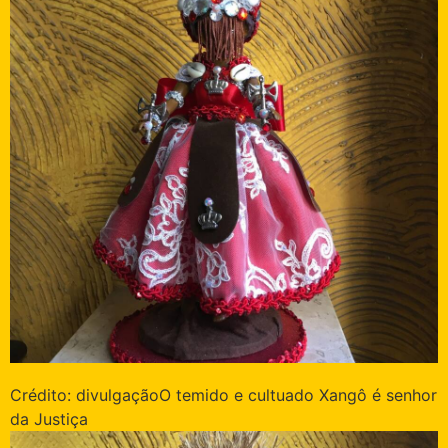
Crédito: divulgação
O temido e cultuado Xangô é senhor
da Justiça