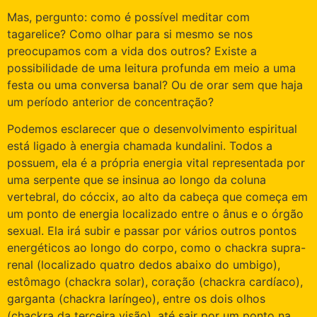
Mas, pergunto: como é possível meditar com
tagarelice? Como olhar para si mesmo se nos
preocupamos com a vida dos outros? Existe a
possibilidade de uma leitura profunda em meio a uma
festa ou uma conversa banal? Ou de orar sem que haja
um período anterior de concentração?
Podemos esclarecer que o desenvolvimento espiritual
está ligado à energia chamada kundalini. Todos a
possuem, ela é a própria energia vital representada por
uma serpente que se insinua ao longo da coluna
vertebral, do cóccix, ao alto da cabeça que começa em
um ponto de energia localizado entre o ânus e o órgão
sexual. Ela irá subir e passar por vários outros pontos
energéticos ao longo do corpo, como o chackra supra-
renal (localizado quatro dedos abaixo do umbigo),
estômago (chackra solar), coração (chackra cardíaco),
garganta (chackra laríngeo), entre os dois olhos
(chackra da terceira visão), até sair por um ponto na