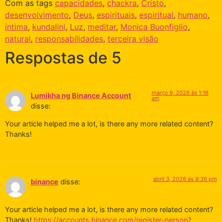
Com as tags
capacidades
,
chackra
,
Cristo
,
desenvolvimento
,
Deus
,
espirituais
,
espiritual
,
humano
,
íntima
,
kundalini
,
Luz
,
meditar
,
Monica Buonfiglio
,
natural
,
responsabilidades
,
terceira visão
Respostas de 5
março 9, 2026 às 1:16
Lumikha ng Binance Account
am
disse:
Your article helped me a lot, is there any more related content?
Thanks!
abril 3, 2026 às 9:36 pm
binance
disse:
Your article helped me a lot, is there any more related content?
Thanks!
https://accounts.binance.com/register-person?