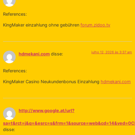
References:
KingMaker einzahlung ohne gebühren
forum.zidoo.tv
julho 12, 2026 às 3:37 am
hdmekani.com
disse:
References:
KingMaker Casino Neukundenbonus Einzahlung
hdmekani.com
http://www.google.at/url?
sa=t&rct=j&q=&esrc=s&frm=1&source=web&cd=14&ved=0CFU
disse: