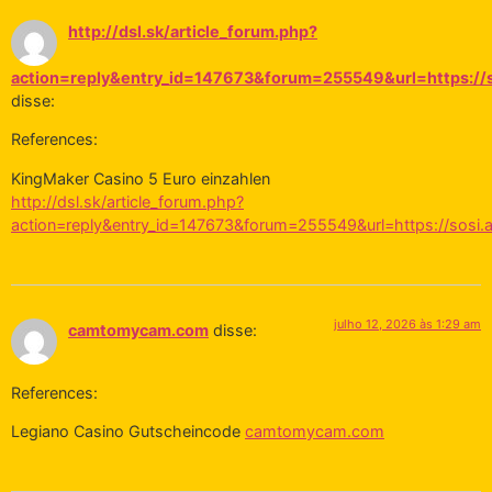
http://dsl.sk/article_forum.php?
action=reply&entry_id=147673&forum=255549&url=https://s
disse:
References:
KingMaker Casino 5 Euro einzahlen
http://dsl.sk/article_forum.php?
action=reply&entry_id=147673&forum=255549&url=https://sosi.
julho 12, 2026 às 1:29 am
camtomycam.com
disse:
References:
Legiano Casino Gutscheincode
camtomycam.com