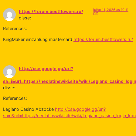
julho 11, 2026 às 10:11
https://forum.bestflowers.ru/
pm
disse:
References:
KingMaker einzahlung mastercard
https://forum.bestflowers.ru/
http://cse.google.gg/url?
sa=i&url=https://neolatinswiki.site/wiki/Legiano_casino_log
disse:
References:
Legiano Casino Abzocke
http://cse.google.gg/url?
sa=i&url=https://neolatinswiki.site/wiki/Legiano_casino_login_k