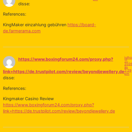
disse:
References:
KingMaker einzahlung gebühren
https://board-
de.farmerama.com
julho
https://www.boxingforum24.com/proxy.php?
11,
202
às
2:29
link=https://de.trustpilot.com/review/beyondjewellery.de
pm
disse:
References:
Kingmaker Casino Review
https://www.boxingforum24.com/proxy.php?
link=https://de.trustpilot.com/review/beyondjewellery.de