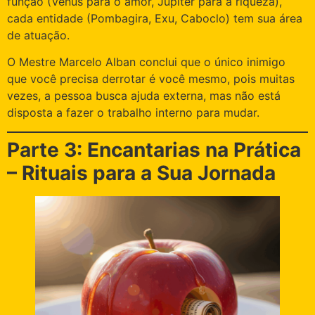
função (Vênus para o amor, Júpiter para a riqueza),
cada entidade (Pombagira, Exu, Caboclo) tem sua área
de atuação.
O Mestre Marcelo Alban conclui que o único inimigo
que você precisa derrotar é você mesmo, pois muitas
vezes, a pessoa busca ajuda externa, mas não está
disposta a fazer o trabalho interno para mudar.
Parte 3: Encantarias na Prática
– Rituais para a Sua Jornada