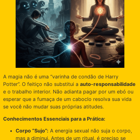
A magia não é uma “varinha de condão de Harry
Potter”. O feitiço não substitui a
auto-responsabilidade
e o trabalho interior. Não adianta pagar por um ebó ou
esperar que a fumaça de um caboclo resolva sua vida
se você não mudar suas próprias atitudes.
Conhecimentos Essenciais para a Prática:
Corpo “Sujo”:
A energia sexual não suja o corpo,
mas a diminui. Antes de um ritual, é preciso se