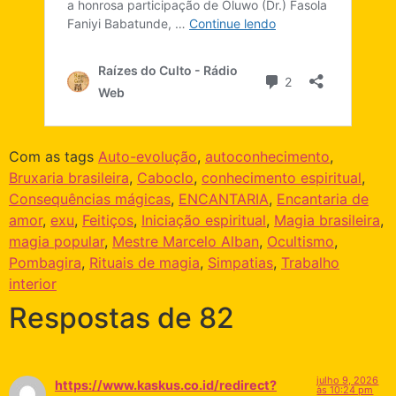
Com as tags
Auto-evolução
,
autoconhecimento
,
Bruxaria brasileira
,
Caboclo
,
conhecimento espiritual
,
Consequências mágicas
,
ENCANTARIA
,
Encantaria de
amor
,
exu
,
Feitiços
,
Iniciação espiritual
,
Magia brasileira
,
magia popular
,
Mestre Marcelo Alban
,
Ocultismo
,
Pombagira
,
Rituais de magia
,
Simpatias
,
Trabalho
interior
Respostas de 82
julho 9, 2026
https://www.kaskus.co.id/redirect?
às 10:24 pm