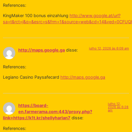
References:
KingMaker 100 bonus einzahlung
http://www.google.at/url?
sa=t&rct=j&q=&esrc=s&frm=1&source=web&cd=14&ved=0CFUQFjA
julho 12, 2026 às 6:09 am
http://maps.google.ga
disse:
References:
Legiano Casino Paysafecard
http://maps.google.ga
julho 12,
https://board-
2026 às 6:28
am
en.farmerama.com:443/proxy.php?
link=https://k1t.kr/shellyharlan7
disse:
References: