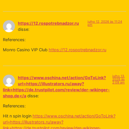
julho 12, 2026 às 11:24
https://12.rospotrebnadzor.ru
pm
disse:
References:
Monro Casino VIP Club
https://12.rospotrebnadzor.ru
julho 13,
https://www.oschina.net/action/GoToLink?
2026 às
2:09 am
url=https://illustrators.ru/away?
link=https://de.trustpilot.com/review/der-wikinger-
shop.de</a
disse:
References:
Hit n spin login
https://www.oschina.net/action/GoToLink?
url=https://illustrators.ru/away?
link=https://de.trustpilot.com/review/der-wikinger-