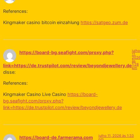
References:
Kingmaker casino bitcoin einzahlung
https://satgeo.zum.de
julho
https://board-bg.seafight.com/proxy.php?
11,
202
às
1:28
link=https://de.trustpilot.com/review/beyondjewellery.de
pm
disse:
References:
Kingmaker Casino Live Casino
https://board-
bg.seafight.com/proxy.php?
link=https://de.trustpilot.com/review/beyondjewellery.de
julho 11, 2026 às 1:33
https://board-de.farmerama.com
pm