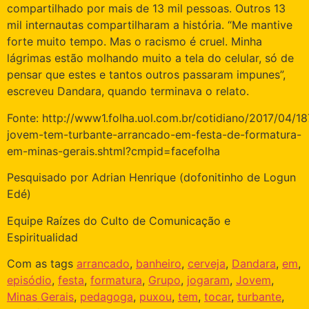
compartilhado por mais de 13 mil pessoas. Outros 13
mil internautas compartilharam a história. “Me mantive
forte muito tempo. Mas o racismo é cruel. Minha
lágrimas estão molhando muito a tela do celular, só de
pensar que estes e tantos outros passaram impunes”,
escreveu Dandara, quando terminava o relato.
Fonte: http://www1.folha.uol.com.br/cotidiano/2017/04/1
jovem-tem-turbante-arrancado-em-festa-de-formatura-
em-minas-gerais.shtml?cmpid=facefolha
Pesquisado por Adrian Henrique (dofonitinho de Logun
Edé)
Equipe Raízes do Culto de Comunicação e
Espiritualidad
Com as tags
arrancado
,
banheiro
,
cerveja
,
Dandara
,
em
,
episódio
,
festa
,
formatura
,
Grupo
,
jogaram
,
Jovem
,
Minas Gerais
,
pedagoga
,
puxou
,
tem
,
tocar
,
turbante
,