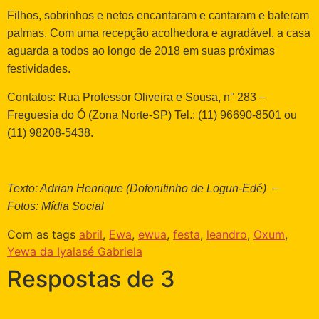
Filhos, sobrinhos e netos encantaram e cantaram e bateram
palmas. Com uma recepção acolhedora e agradável, a casa
aguarda a todos ao longo de 2018 em suas próximas
festividades.
Contatos: Rua Professor Oliveira e Sousa, n° 283 –
Freguesia do Ó (Zona Norte-SP) Tel.: (11) 96690-8501 ou
(11) 98208-5438.
Texto: Adrian Henrique (Dofonitinho de Logun-Edé) –
Fotos: Mídia Social
Com as tags
abril
,
Ewa
,
ewua
,
festa
,
leandro
,
Oxum
,
Yewa da Iyalasé Gabriela
Respostas de 3