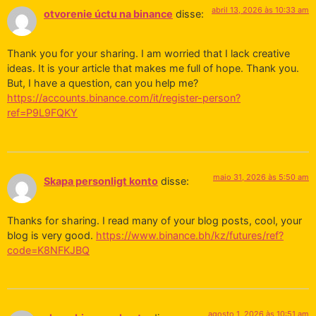
abril 13, 2026 às 10:33 am
otvorenie úctu na binance
disse:
Thank you for your sharing. I am worried that I lack creative
ideas. It is your article that makes me full of hope. Thank you.
But, I have a question, can you help me?
https://accounts.binance.com/it/register-person?
ref=P9L9FQKY
maio 31, 2026 às 5:50 am
Skapa personligt konto
disse:
Thanks for sharing. I read many of your blog posts, cool, your
blog is very good.
https://www.binance.bh/kz/futures/ref?
code=K8NFKJBQ
agosto 1, 2026 às 10:51 am