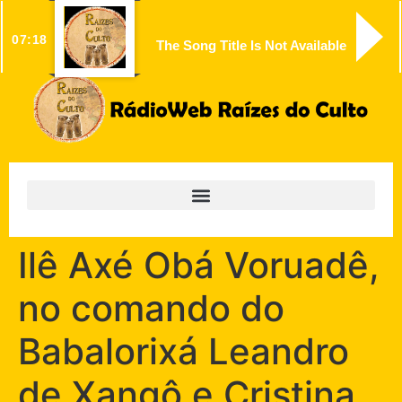
07:18
The Song Title Is Not Available
Ilê Axé Obá Voruadê,
no comando do
Babalorixá Leandro
de Xangô e Cristina