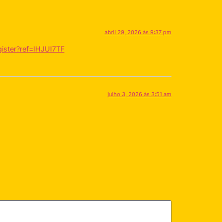
abril 29, 2026 às 9:37 pm
gister?ref=IHJUI7TF
julho 3, 2026 às 3:51 am