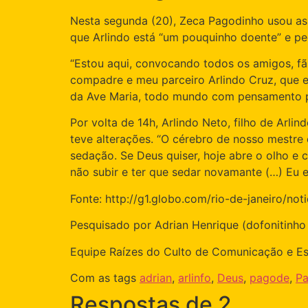
Nesta segunda (20), Zeca Pagodinho usou as 
que Arlindo está “um pouquinho doente” e pe
“Estou aqui, convocando todos os amigos, fãs
compadre e meu parceiro Arlindo Cruz, que es
da Ave Maria, todo mundo com pensamento po
Por volta de 14h, Arlindo Neto, filho de Arl
teve alterações. “O cérebro de nosso mestre 
sedação. Se Deus quiser, hoje abre o olho e
não subir e ter que sedar novamante (…) Eu e
Fonte: http://g1.globo.com/rio-de-janeiro/no
Pesquisado por Adrian Henrique (dofonitinh
Equipe Raízes do Culto de Comunicação e Esp
Com as tags
adrian
,
arlinfo
,
Deus
,
pagode
,
Pa
Respostas de 2