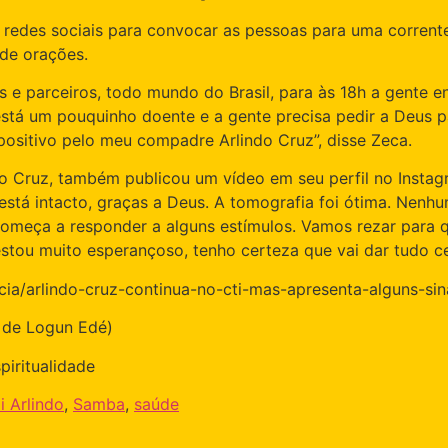
redes sociais para convocar as pessoas para uma corrente
de orações.
 e parceiros, todo mundo do Brasil, para às 18h a gente e
tá um pouquinho doente e a gente precisa pedir a Deus pa
sitivo pelo meu compadre Arlindo Cruz”, disse Zeca.
indo Cruz, também publicou um vídeo em seu perfil no Insta
está intacto, graças a Deus. A tomografia foi ótima. Nenhu
 começa a responder a alguns estímulos. Vamos rezar para 
stou muito esperançoso, tenho certeza que vai dar tudo ce
ticia/arlindo-cruz-continua-no-cti-mas-apresenta-alguns-si
o de Logun Edé)
iritualidade
i Arlindo
,
Samba
,
saúde