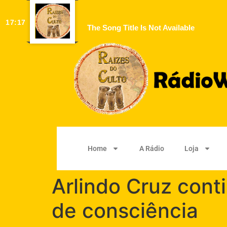
17:17
The Song Title Is Not Available
Home
A Rádio
Loja
Arlindo Cruz cont
de consciência