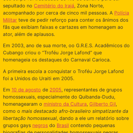
sepultado no
Cemitério do Irajá
, Zona Norte,
acompanhado por cerca de cinco mil pessoas. A
Polícia
Militar
teve de pedir reforço para conter os ânimos dos
fãs que exibiam faixas e cartazes em homenagem ao
ator, além de aplausos.
Em 2003, ano de sua morte, oo G.R.E.S. Acadêmicos do
Cubango criou o “Troféu Jorge Lafond” que
homenageia os destaques do Carnaval Carioca.
A primeira escola a conquistar o Troféu Jorge Lafond
foi a Unidos do Uraiti em 2005.
Em
10 de agosto
de
2005
, representantes de grupos
homossexuais, especialmente do Quibanda-Dudu,
homenagearam o
ministro da Cultura
,
Gilberto Gil
,
como o
mais destacado afro-brasileiro simpatizante da
libertação homossexual
, dando a ele um relatório sobre
grupos gays
negros
do
Brasil
contendo pequenas
biografias de personalidades homossexuais negras,