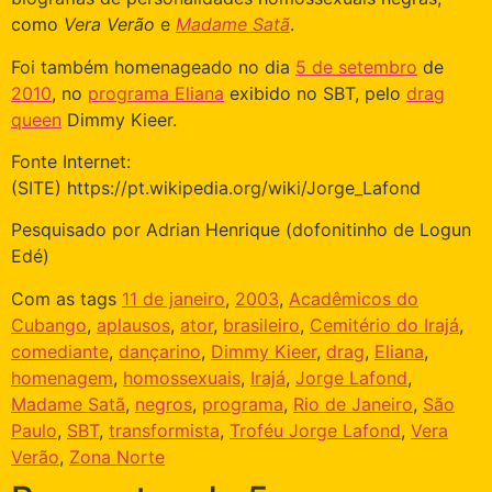
como
Vera Verão
e
Madame Satã
.
Foi também homenageado no dia
5 de setembro
de
2010
, no
programa Eliana
exibido no SBT, pelo
drag
queen
Dimmy Kieer.
Fonte Internet:
(SITE) https://pt.wikipedia.org/wiki/Jorge_Lafond
Pesquisado por Adrian Henrique (dofonitinho de Logun
Edé)
Com as tags
11 de janeiro
,
2003
,
Acadêmicos do
Cubango
,
aplausos
,
ator
,
brasileiro
,
Cemitério do Irajá
,
comediante
,
dançarino
,
Dimmy Kieer
,
drag
,
Eliana
,
homenagem
,
homossexuais
,
Irajá
,
Jorge Lafond
,
Madame Satã
,
negros
,
programa
,
Rio de Janeiro
,
São
Paulo
,
SBT
,
transformista
,
Troféu Jorge Lafond
,
Vera
Verão
,
Zona Norte