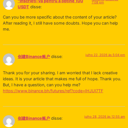
^Inscrieti-va pentru a obtine 100
7:08 pm
USDT
disse:
Can you be more specific about the content of your article?
After reading it, I still have some doubts. Hope you can help
me.
julho 22, 2026 às 5:04 pm
创建Binance账户
disse:
Thank you for your sharing. I am worried that I lack creative
ideas. It is your article that makes me full of hope. Thank you.
But, I have a question, can you help me?
https://www.binance.bh/futures/ref?code=IHJUI7TF
julho 28, 2026 às 12:55 am
创建Binance账户
disse: