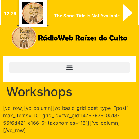
12:29
The Song Title Is Not Available
Workshops
[vc_row][vc_column][vc_basic_grid post_type=”post”
max_items=”10″ grid_id=”vc_gid:1479397910513-
56f6d421-e166-6″ taxonomies=”18″][/vc_column]
[/vc_row]