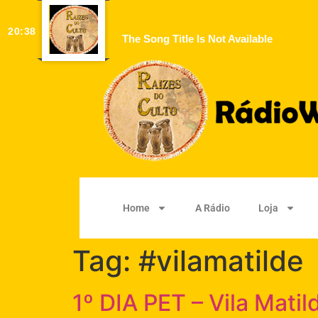
20:38
The Song Title Is Not Available
Home
A Rádio
Loja
Tag:
#vilamatilde
1º DIA PET – Vila Mati