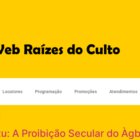
Locutores
Programação
Promoções
Atendimentos
l
: A Proibição Secular do Àg