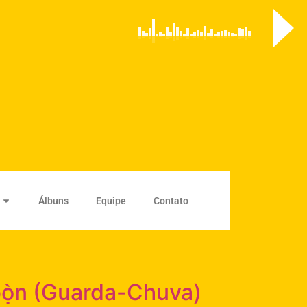
Álbuns
Equipe
Contato
bọ̀n (Guarda-Chuva)