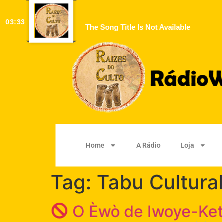
03:33
The Song Title Is Not Available
Home
A Rádio
Loja
Tag:
Tabu Cultura
O Èwò de Iwoye-Ketu