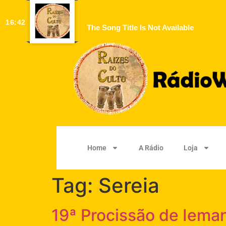
16:42
The Song Title Is Not Available
Home
A Rádio
Loja
Tag:
Sereia
19ª Procissão de Iema