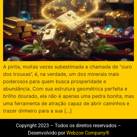
A pirita, muitas vezes subestimada e chamada de “ouro
dos trouxas”, é, na verdade, um dos minerais mais
poderosos para quem busca prosperidade e
abundância. Com sua estrutura geométrica perfeita e
brilho dourado, ela não é apenas uma pedra bonita, mas
uma ferramenta de atração capaz de abrir caminhos e
trazer dinheiro para a sua […]
Copyright 2023 – Todos os direitos reservados –
Desenvolvido por
Webzoe Company®