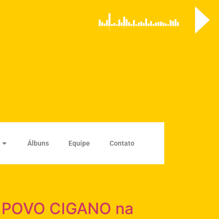
Álbuns
Equipe
Contato
 O POVO CIGANO na