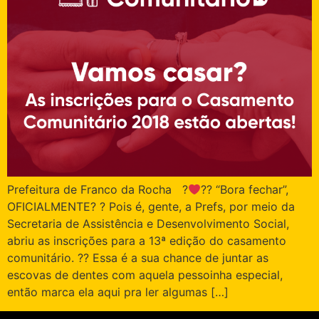
Prefeitura de Franco da Rocha ?‍
‍?‍? “Bora fechar”,
OFICIALMENTE? ? Pois é, gente, a Prefs, por meio da
Secretaria de Assistência e Desenvolvimento Social,
abriu as inscrições para a 13ª edição do casamento
comunitário. ?? Essa é a sua chance de juntar as
escovas de dentes com aquela pessoinha especial,
então marca ela aqui pra ler algumas […]