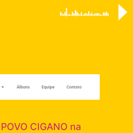
Álbuns
Equipe
Contato
 O POVO CIGANO na