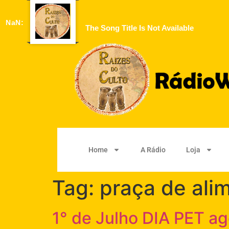
NaN:
The Song Title Is Not Available
Home
A Rádio
Loja
Tag:
praça de ali
1° de Julho DIA PET ago