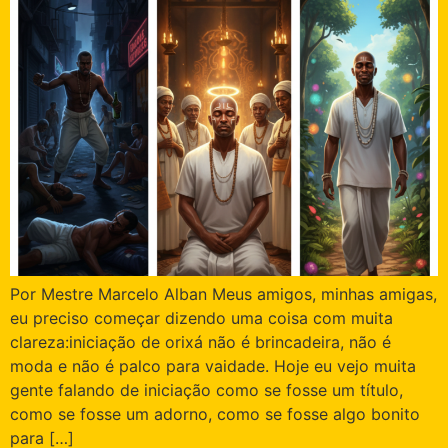
Por Mestre Marcelo Alban Meus amigos, minhas amigas,
eu preciso começar dizendo uma coisa com muita
clareza:iniciação de orixá não é brincadeira, não é
moda e não é palco para vaidade. Hoje eu vejo muita
gente falando de iniciação como se fosse um título,
como se fosse um adorno, como se fosse algo bonito
para […]