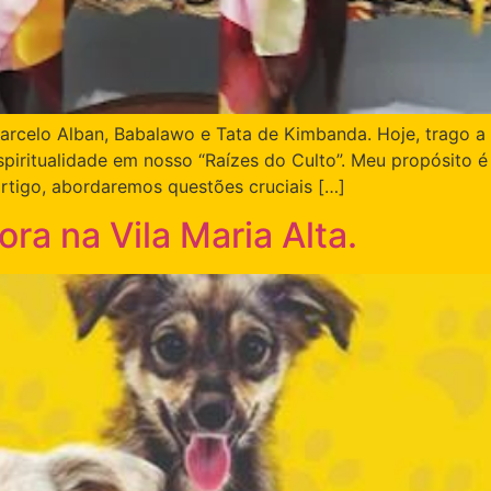
 Marcelo Alban, Babalawo e Tata de Kimbanda. Hoje, trago 
iritualidade em nosso “Raízes do Culto”. Meu propósito é 
artigo, abordaremos questões cruciais […]
ra na Vila Maria Alta.