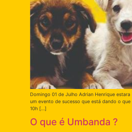
Domingo 01 de Julho Adrian Henrique estara 
um evento de sucesso que está dando o que f
10h […]
O que é Umbanda ?