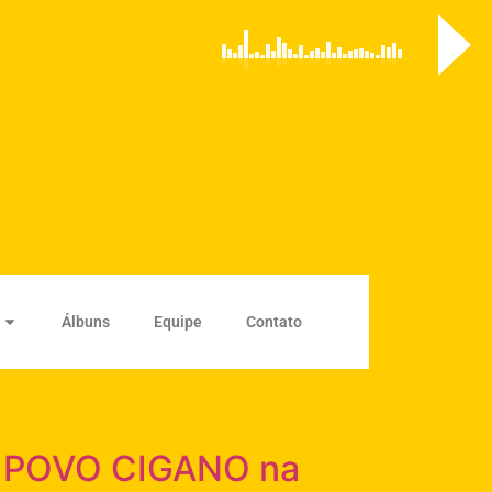
Álbuns
Equipe
Contato
 O POVO CIGANO na