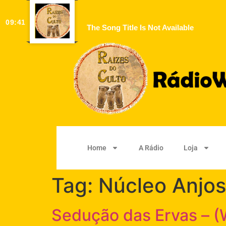
09:41
The Song Title Is Not Available
Home
A Rádio
Loja
Tag:
Núcleo Anjos
Sedução das Ervas – (