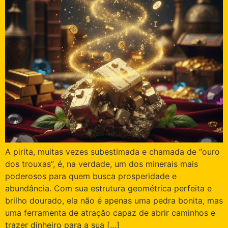
A pirita, muitas vezes subestimada e chamada de “ouro
dos trouxas”, é, na verdade, um dos minerais mais
poderosos para quem busca prosperidade e
abundância. Com sua estrutura geométrica perfeita e
brilho dourado, ela não é apenas uma pedra bonita, mas
uma ferramenta de atração capaz de abrir caminhos e
trazer dinheiro para a sua […]