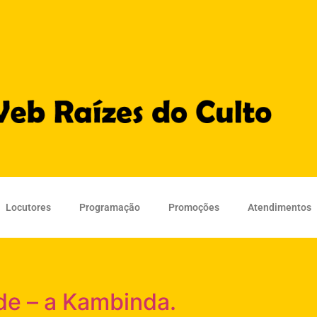
Locutores
Programação
Promoções
Atendimentos
de – a Kambinda.