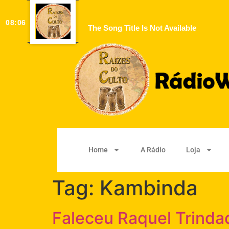
08:06
The Song Title Is Not Available
Home
A Rádio
Loja
Tag:
Kambinda
Faleceu Raquel Trinda