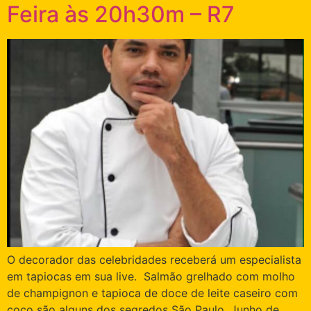
Feira às 20h30m – R7
O decorador das celebridades receberá um especialista
em tapiocas em sua live. Salmão grelhado com molho
de champignon e tapioca de doce de leite caseiro com
coco são alguns dos segredos São Paulo, Junho de