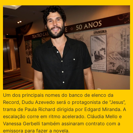
Um dos principais nomes do banco de elenco da
Record, Dudu Azevedo será o protagonista de “Jesus”,
trama de Paula Richard dirigida por Edgard Miranda. A
escalação corre em ritmo acelerado. Cláudia Mello e
Vanessa Gerbelli também assinaram contrato com a
emissora para fazer a novela.