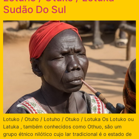
Sudão Do Sul
Lotuko / Otuho / Lotuho / Otuko / Lotuka Os Lotuko ou
Latuka , também conhecidos como Othuo, são um
grupo étnico nilótico cujo lar tradicional é o estado de