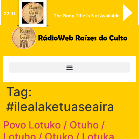
22:11
The Song Title Is Not Available
Tag:
#ilealaketuaseaira
Povo Lotuko / Otuho /
Lotuho / Otuko / Lotuka