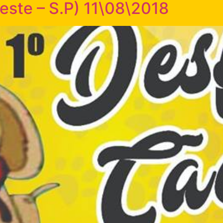
ste – S.P) 11\08\2018