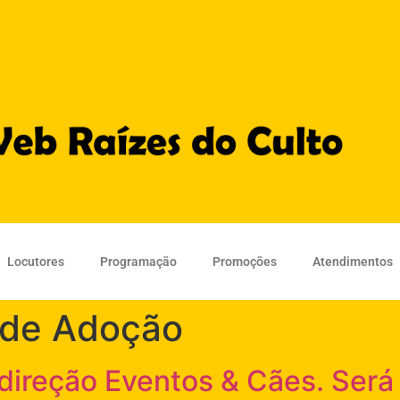
Locutores
Programação
Promoções
Atendimentos
 de Adoção
ireção Eventos & Cães. Será o