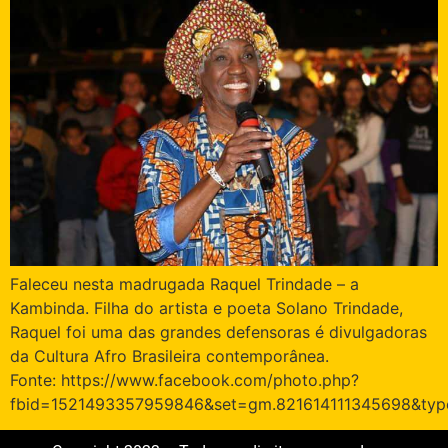
Faleceu nesta madrugada Raquel Trindade – a
Kambinda. Filha do artista e poeta Solano Trindade,
Raquel foi uma das grandes defensoras é divulgadoras
da Cultura Afro Brasileira contemporânea.
Fonte: https://www.facebook.com/photo.php?
fbid=1521493357959846&set=gm.821614111345698&type