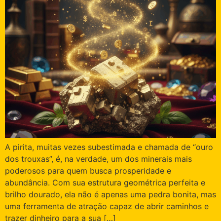
A pirita, muitas vezes subestimada e chamada de “ouro
dos trouxas”, é, na verdade, um dos minerais mais
poderosos para quem busca prosperidade e
abundância. Com sua estrutura geométrica perfeita e
brilho dourado, ela não é apenas uma pedra bonita, mas
uma ferramenta de atração capaz de abrir caminhos e
trazer dinheiro para a sua […]