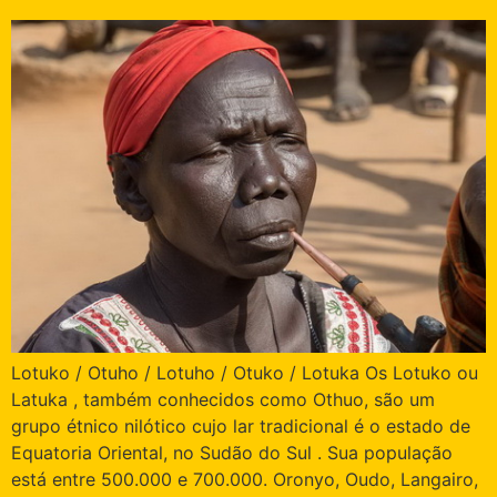
Lotuko / Otuho / Lotuho / Otuko / Lotuka Os Lotuko ou
Latuka , também conhecidos como Othuo, são um
grupo étnico nilótico cujo lar tradicional é o estado de
Equatoria Oriental, no Sudão do Sul . Sua população
está entre 500.000 e 700.000. Oronyo, Oudo, Langairo,