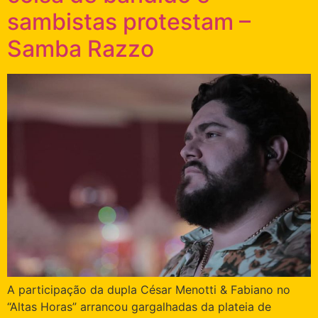
sambistas protestam –
Samba Razzo
A participação da dupla César Menotti & Fabiano no
“Altas Horas” arrancou gargalhadas da plateia de