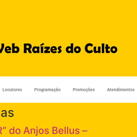
Locutores
Programação
Promoções
Atendimentos
cas
” do Anjos Bellus –