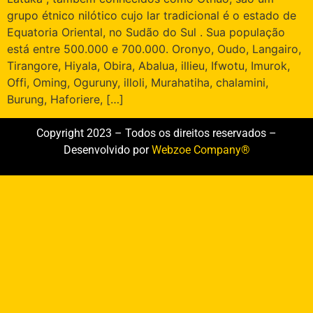
grupo étnico nilótico cujo lar tradicional é o estado de
Equatoria Oriental, no Sudão do Sul . Sua população
está entre 500.000 e 700.000. Oronyo, Oudo, Langairo,
Tirangore, Hiyala, Obira, Abalua, illieu, Ifwotu, Imurok,
Offi, Oming, Oguruny, illoli, Murahatiha, chalamini,
Burung, Haforiere, […]
Copyright 2023 – Todos os direitos reservados –
Desenvolvido por
Webzoe Company®