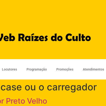
Locutores
Programação
Promoções
Atendimentos
 case ou o carregador
r Preto Velho