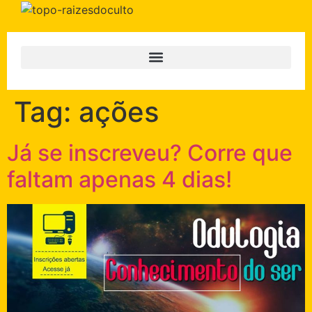
Tag:
ações
Já se inscreveu? Corre que
faltam apenas 4 dias!