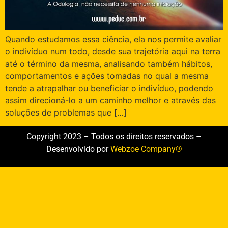
Quando estudamos essa ciência, ela nos permite avaliar
o indivíduo num todo, desde sua trajetória aqui na terra
até o término da mesma, analisando também hábitos,
comportamentos e ações tomadas no qual a mesma
tende a atrapalhar ou beneficiar o indivíduo, podendo
assim direcioná-lo a um caminho melhor e através das
soluções de problemas que […]
Copyright 2023 – Todos os direitos reservados –
Desenvolvido por
Webzoe Company®