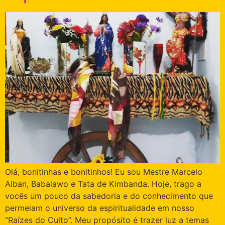
Olá, bonitinhas e bonitinhos! Eu sou Mestre Marcelo
Alban, Babalawo e Tata de Kimbanda. Hoje, trago a
vocês um pouco da sabedoria e do conhecimento que
permeiam o universo da espiritualidade em nosso
“Raízes do Culto”. Meu propósito é trazer luz a temas