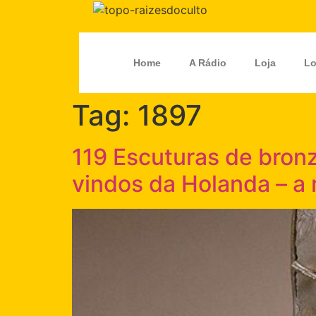
Home
A Rádio
Loja
Lo
Tag:
1897
119 Escuturas de bron
vindos da Holanda – a 