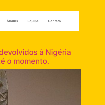
Álbuns
Equipe
Contato
devolvidos à Nigéria
até o momento.