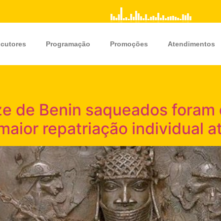
cutores
Programação
Promoções
Atendimentos
ze de Benin saqueados foram 
maior repatriação individual 