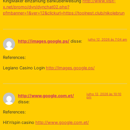
KingMaker einzahlung banküberweisung
http://www.visit-
x.net/promo/dyn/dynchat02.php?
pfmbanner=1&ver=12&clickurl=https://toolnest.club/nikolebrun
julho 12, 2026 às 7:04 am
http://images.google.ps/
disse:
References:
Legiano Casino Login
http://images.google.ps/
julho 12, 2026 às 10:10
http://www.google.com.et/
pm
disse:
References:
Hit’n’spin casino
http://www.google.com.et/