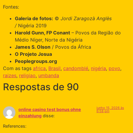
Fontes:
Galeria de fotos:
©
Jordi Zaragozà Anglès
/
Nigéria 2019
Harold Gunn, FP Conant
– Povos da Região do
Médio Níger, Norte da Nigéria
James S. Olson
/ Povos da África
O Projeto Josua
Peoplegroups.org
Com as tags
africa
,
Brasil
,
candomblé
,
nigéria
,
povo
,
raizes
,
religiao
,
umbanda
Respostas de 90
junho 15, 2026 às
online casino test bonus ohne
6:58 pm
einzahlung
disse:
References: