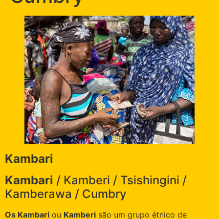
Kambari
Kambari
/ Kamberi / Tsishingini /
Kamberawa / Cumbry
Os Kambari
ou
Kamberi
são um grupo étnico de