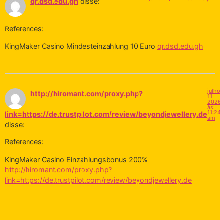
qr.dsd.edu.gh
disse:
References:
KingMaker Casino Mindesteinzahlung 10 Euro
qr.dsd.edu.gh
julho
http://hiromant.com/proxy.php?
11,
202
às
11:2
link=https://de.trustpilot.com/review/beyondjewellery.de
am
disse:
References:
KingMaker Casino Einzahlungsbonus 200%
http://hiromant.com/proxy.php?
link=https://de.trustpilot.com/review/beyondjewellery.de