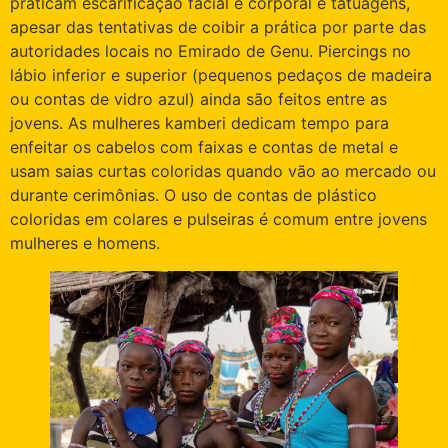
praticam escarificação facial e corporal e tatuagens,
apesar das tentativas de coibir a prática por parte das
autoridades locais no Emirado de Genu. Piercings no
lábio inferior e superior (pequenos pedaços de madeira
ou contas de vidro azul) ainda são feitos entre as
jovens. As mulheres kamberi dedicam tempo para
enfeitar os cabelos com faixas e contas de metal e
usam saias curtas coloridas quando vão ao mercado ou
durante cerimônias. O uso de contas de plástico
coloridas em colares e pulseiras é comum entre jovens
mulheres e homens.