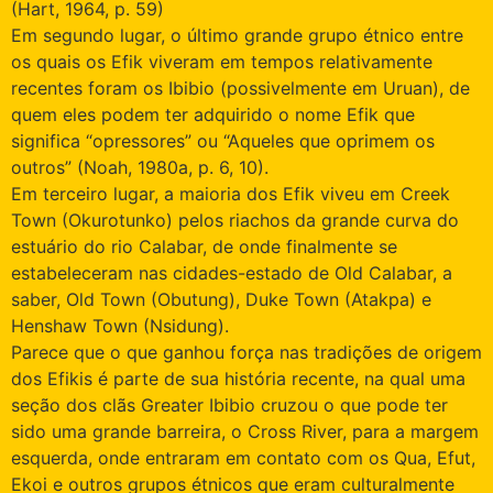
(Hart, 1964, p. 59)
Em segundo lugar, o último grande grupo étnico entre
os quais os Efik viveram em tempos relativamente
recentes foram os Ibibio (possivelmente em Uruan), de
quem eles podem ter adquirido o nome Efik que
significa “opressores” ou “Aqueles que oprimem os
outros” (Noah, 1980a, p. 6, 10).
Em terceiro lugar, a maioria dos Efik viveu em Creek
Town (Okurotunko) pelos riachos da grande curva do
estuário do rio Calabar, de onde finalmente se
estabeleceram nas cidades-estado de Old Calabar, a
saber, Old Town (Obutung), Duke Town (Atakpa) e
Henshaw Town (Nsidung).
Parece que o que ganhou força nas tradições de origem
dos Efikis é parte de sua história recente, na qual uma
seção dos clãs Greater Ibibio cruzou o que pode ter
sido uma grande barreira, o Cross River, para a margem
esquerda, onde entraram em contato com os Qua, Efut,
Ekoi e outros grupos étnicos que eram culturalmente