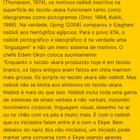
(Thompson, 1974), os motivos nsibidi inscritos na
superfície do tecido ukara funcionam tanto como
ideogramas como pictogramas (Onor, 1994, Kubik,
1986). Na verdade, Ojong (2008) comparou o Ejagham
nsibidi aos hieróglifos egípcios. Para o povo Efik, o
nsibidi pictográfico e ideográfico é na verdade uma
“linguagem” e não um mero sistema de motivos. O
chefe Edem Okon coloca sucintamente:
“Enquanto o tecido ukara produzido hoje é em tecido
branco, os tipos antigos eram feitos em chita marrom
mais grossa. Os scripts no tecido ukara são nsibidi. Mas
nsibidi não se limita aos símbolos no tecido ukara.
Nsibidi é mais do que isso. Nsibidi inclui toda uma gama
de sistemas de sinais verbais e não verbais, incluindo
movimento corporal, linguagem visual, desenho no ar
ou no chão com os pés e muito mais. É com o nsibidi
que os iniciados falam entre si e com o Ekpe. Bem
debaixo do nariz dos não iniciados, um iniciado pode
manter uma conversa com o Ekpe usando apenas