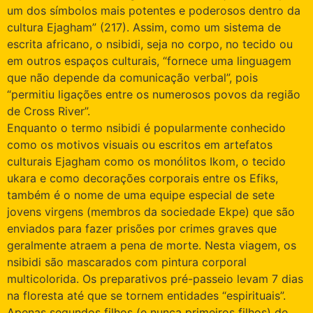
um dos símbolos mais potentes e poderosos dentro da
cultura Ejagham” (217). Assim, como um sistema de
escrita africano, o nsibidi, seja no corpo, no tecido ou
em outros espaços culturais, “fornece uma linguagem
que não depende da comunicação verbal”, pois
“permitiu ligações entre os numerosos povos da região
de Cross River”.
Enquanto o termo nsibidi é popularmente conhecido
como os motivos visuais ou escritos em artefatos
culturais Ejagham como os monólitos Ikom, o tecido
ukara e como decorações corporais entre os Efiks,
também é o nome de uma equipe especial de sete
jovens virgens (membros da sociedade Ekpe) que são
enviados para fazer prisões por crimes graves que
geralmente atraem a pena de morte. Nesta viagem, os
nsibidi são mascarados com pintura corporal
multicolorida. Os preparativos pré-passeio levam 7 dias
na floresta até que se tornem entidades “espirituais”.
Apenas segundos filhos (e nunca primeiros filhos) de