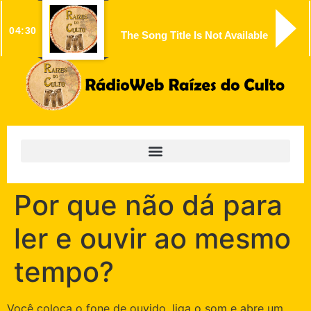
04:30
The Song Title Is Not Available
Por que não dá para
ler e ouvir ao mesmo
tempo?
Você coloca o fone de ouvido, liga o som e abre um