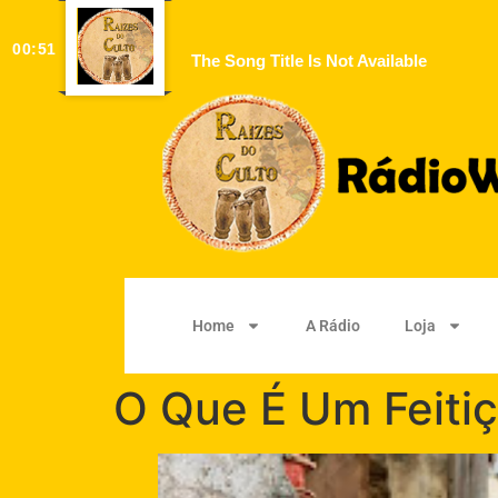
00:51
The Song Title Is Not Available
Home
A Rádio
Loja
O Que É Um Feitiç