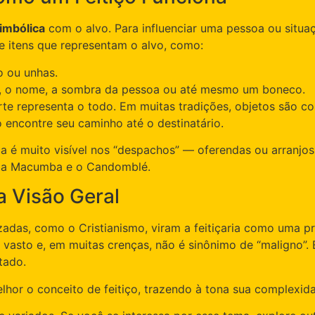
simbólica
com o alvo. Para influenciar uma pessoa ou situa
de itens que representam o alvo, como:
o ou unhas.
 o nome, a sombra da pessoa ou até mesmo um boneco.
rte representa o todo. Em muitas tradições, objetos são c
o encontre seu caminho até o destinatário.
ica é muito visível nos “despachos” — oferendas ou arranj
mo a Macumba e o Candomblé.
ma Visão Geral
zadas, como o Cristianismo, viram a feitiçaria como uma pr
 vasto e, em muitas crenças, não é sinônimo de “maligno”. 
tado.
lhor o conceito de feitiço, trazendo à tona sua complexidad