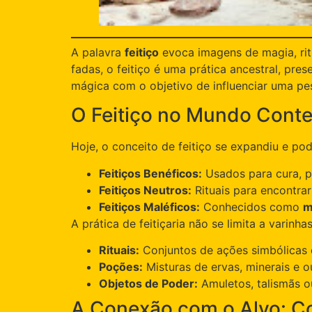
A palavra
feitiço
evoca imagens de magia, rit
fadas, o feitiço é uma prática ancestral, pr
mágica com o objetivo de influenciar uma pes
O Feitiço no Mundo Con
Hoje, o conceito de feitiço se expandiu e po
Feitiços Benéficos:
Usados para cura, p
Feitiços Neutros:
Rituais para encontrar
Feitiços Maléficos:
Conhecidos como
m
A prática de feitiçaria não se limita a vari
Rituais:
Conjuntos de ações simbólicas e
Poções:
Misturas de ervas, minerais e o
Objetos de Poder:
Amuletos, talismãs o
A Conexão com o Alvo: C