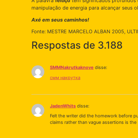
A palavra
feitiço
tem significados profundos e
manipulação de energia para alcançar seus ob
Axé em seus caminhos!
Fonte: MESTRE MARCELO ALBAN 2005, ULT
Respostas de 3.188
SMMNakrutkaknove
disse:
смм накрутка
JadenWhits
disse:
Felt the writer did the homework before pu
claims rather than vague assertions is the k