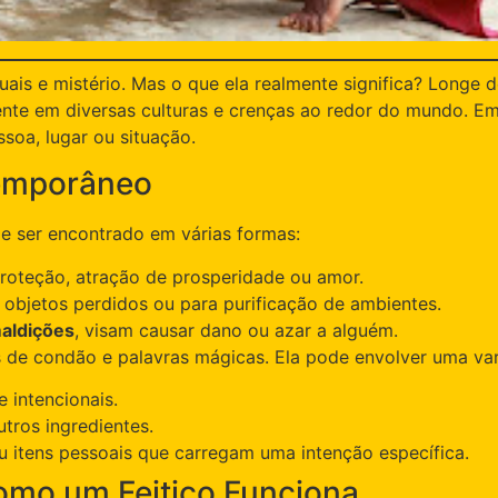
uais e mistério. Mas o que ela realmente significa? Longe
esente em diversas culturas e crenças ao redor do mundo. E
soa, lugar ou situação.
temporâneo
de ser encontrado em várias formas:
roteção, atração de prosperidade ou amor.
 objetos perdidos ou para purificação de ambientes.
aldições
, visam causar dano ou azar a alguém.
nhas de condão e palavras mágicas. Ela pode envolver uma v
 intencionais.
utros ingredientes.
u itens pessoais que carregam uma intenção específica.
omo um Feitiço Funciona