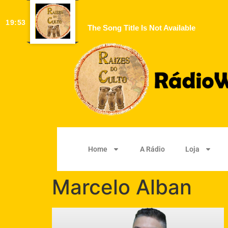
19:53
The Song Title Is Not Available
Home
A Rádio
Loja
Marcelo Alban