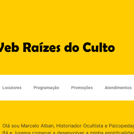
Locutores
Programação
Promoções
Atendimentos
Olá sou Marcelo Alban, Historiador Ocultista e Psicope
Ifá e Jurema comecei a desenvolver a minha espiritualid