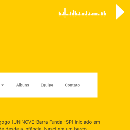
Álbuns
Equipe
Contato
dagogo (UNINOVE-Barra Funda -SP) iniciado em
ade desde a infância. Nasci em um berço