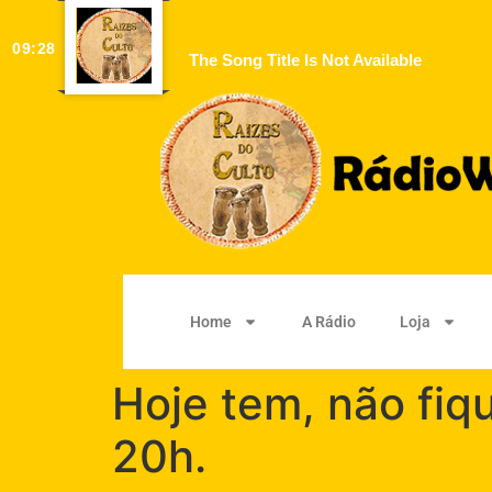
09:28
The Song Title Is Not Available
Home
A Rádio
Loja
Hoje tem, não fiq
20h.