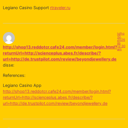
Legiano Casino Support
rtraveler.ru
julho
10,
2026
às
12:30
http://shop13.reddotcr.cafe24.com/member/login.html?
am
returnUrl=http://scienceplus.abes.fr/describe/?
url=http://de.trustpilot.com/review/beyondjewellery.de
disse:
References:
Legiano Casino App
http://shop13.reddotcr.cafe24.com/member/login.html?
returnUrl=http://scienceplus.abes.fr/describe/?
url=http://de.trustpilot.com/review/beyondjewellery.de