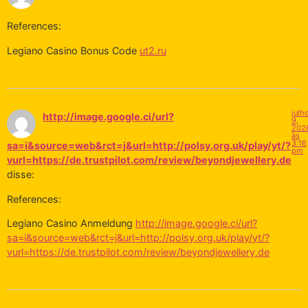
References:
Legiano Casino Bonus Code
ut2.ru
julh
http://image.google.ci/url?
9,
202
às
3:16
sa=i&source=web&rct=j&url=http://polsy.org.uk/play/yt/?
pm
vurl=https://de.trustpilot.com/review/beyondjewellery.de
disse:
References:
Legiano Casino Anmeldung
http://image.google.ci/url?
sa=i&source=web&rct=j&url=http://polsy.org.uk/play/yt/?
vurl=https://de.trustpilot.com/review/beyondjewellery.de