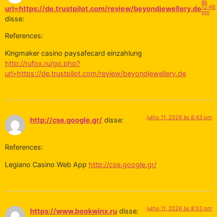
às
12:46
url=https://de.trustpilot.com/review/beyondjewellery.de
pm
disse:
References:
Kingmaker casino paysafecard einzahlung
http://rufox.ru/go.php?
url=https://de.trustpilot.com/review/beyondjewellery.de
julho 11, 2026 às 8:43 pm
http://cse.google.gr/
disse:
References:
Legiano Casino Web App
http://cse.google.gr/
julho 11, 2026 às 8:53 pm
https://www.bookwinx.ru
disse: