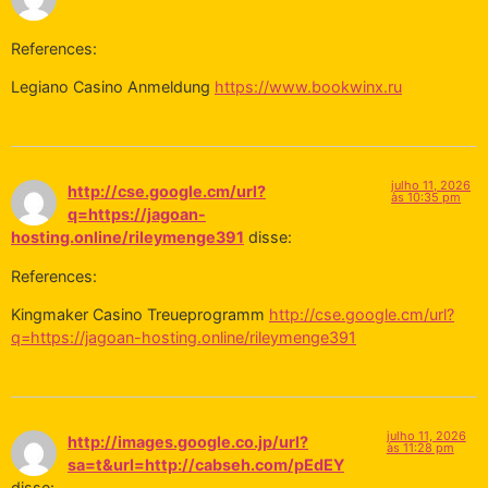
References:
Legiano Casino Anmeldung
https://www.bookwinx.ru
julho 11, 2026
http://cse.google.cm/url?
às 10:35 pm
q=https://jagoan-
hosting.online/rileymenge391
disse:
References:
Kingmaker Casino Treueprogramm
http://cse.google.cm/url?
q=https://jagoan-hosting.online/rileymenge391
julho 11, 2026
http://images.google.co.jp/url?
às 11:28 pm
sa=t&url=http://cabseh.com/pEdEY
disse: