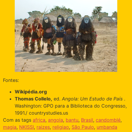
Fontes:
Wikipédia.org
Thomas Collelo,
ed.
Angola: Um Estudo de País
.
Washington: GPO para a Biblioteca do Congresso,
1991./ countrystudies.us
Com as tags
africa
,
angola
,
bantu
,
Brasil
,
candomblé
,
magia
,
NKISSI
,
raizes
,
religiao
,
São Paulo
,
umbanda