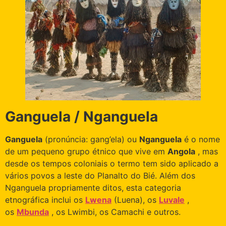
Ganguela / Nganguela
Ganguela
(pronúncia: gang’ela) ou
Nganguela
é o nome
de um pequeno grupo étnico que vive em
Angola
, mas
desde os tempos coloniais o termo tem sido aplicado a
vários povos a leste do Planalto do Bié. Além dos
Nganguela propriamente ditos, esta categoria
etnográfica inclui os
Lwena
(Luena), os
Luvale
,
os
Mbunda
, os Lwimbi, os Camachi e outros.