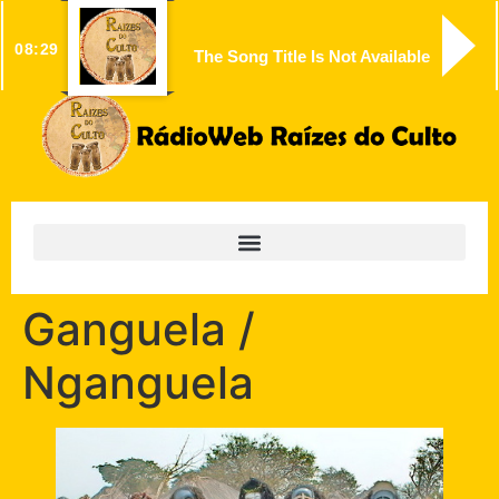
08:29
The Song Title Is Not Available
Ganguela /
Nganguela