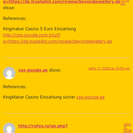
10:26
q=https://de.trustpilot.com/review/beyondjewellery.de
am
disse:
References:
Kingmaker Casino 5 Euro Einzahlung
http://cse.google.com.tr/url?
q=https://de.trustpilot.com/review/beyondjewellery.de
julho 11, 2026 às 12:05 pm
cse.google.ae
disse:
References:
KingMaker Casino Einzahlung sicher
cse.google.ae
julho
http://rufox.ru/go.php?
11,
2026