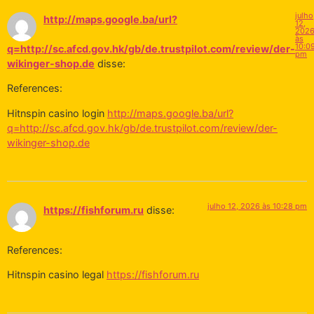
julho
http://maps.google.ba/url?
12,
202
às
10:0
q=http://sc.afcd.gov.hk/gb/de.trustpilot.com/review/der-
pm
wikinger-shop.de
disse:
References:
Hitnspin casino login
http://maps.google.ba/url?
q=http://sc.afcd.gov.hk/gb/de.trustpilot.com/review/der-
wikinger-shop.de
julho 12, 2026 às 10:28 pm
https://fishforum.ru
disse:
References:
Hitnspin casino legal
https://fishforum.ru