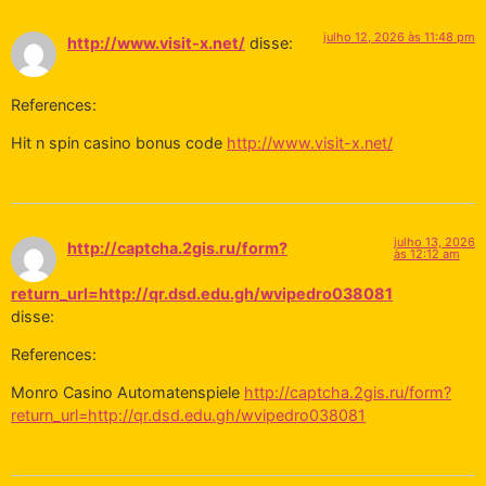
julho 12, 2026 às 11:48 pm
http://www.visit-x.net/
disse:
References:
Hit n spin casino bonus code
http://www.visit-x.net/
julho 13, 2026
http://captcha.2gis.ru/form?
às 12:12 am
return_url=http://qr.dsd.edu.gh/wvipedro038081
disse:
References:
Monro Casino Automatenspiele
http://captcha.2gis.ru/form?
return_url=http://qr.dsd.edu.gh/wvipedro038081