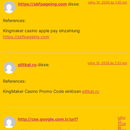
julho 10, 2026 às 1:30 pm
https://sbfpageing.com
disse:
References:
Kingmaker casino apple pay einzahlung
https://sbfpageing.com
julho 10, 2026 às 7:20 pm
plitkat.ru
disse:
References:
KingMaker Casino Promo Code einlösen
plitkat.ru
julho
http://cse.google.com.tr/url?
11,
2026
às