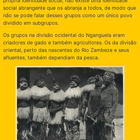
própria identidade social; não existe uma identidade
social abrangente que os abranja a todos, de modo que
não se pode falar desses grupos como um único povo
dividido em subgrupos.
Os grupos na divisão ocidental do Nganguela eram
criadores de gado e também agricultores. Os da divisão
oriental, perto das nascentes do Rio Zambeze e seus
afluentes, também dependiam da pesca.