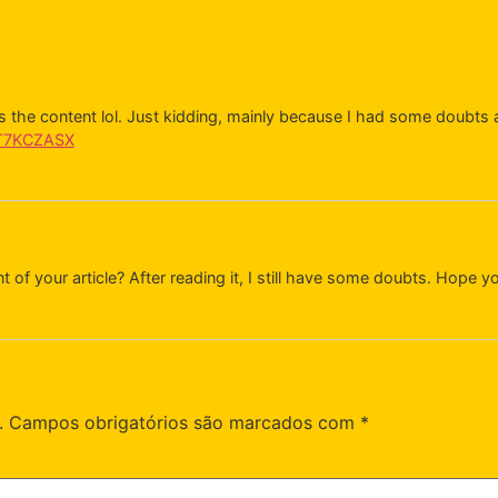
hes the content lol. Just kidding, mainly because I had some doubts a
f=T7KCZASX
 of your article? After reading it, I still have some doubts. Hope y
.
Campos obrigatórios são marcados com
*