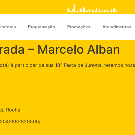
cutores
Programação
Promoções
Atendimentos
rada – Marcelo Alban
o(a) à participar de sua 18º Festa de Jurema, teremos n
 da Rocha
872042882820500/