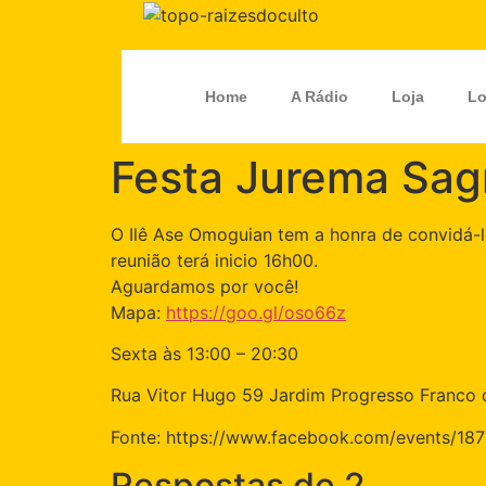
Home
A Rádio
Loja
Lo
Festa Jurema Sag
O Ilê Ase Omoguian tem a honra de convidá-l
reunião terá inicio 16h00.
Aguardamos por você!
Mapa:
https://goo.gl/oso66z
Sexta às 13:00 – 20:30
Rua Vitor Hugo 59 Jardim Progresso Franco
Fonte: https://www.facebook.com/events/1
Respostas de 2