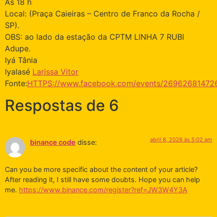
Às 18 h
Local: (Praça Caieiras – Centro de Franco da Rocha /
SP).
OBS: ao lado da estação da CPTM LINHA 7 RUBI
Adupe.
Iyá Tânia
Iyalasé
Larissa Vitor
Fonte:
HTTPS://www.facebook.com/events/26962681472
Respostas de 6
abril 8, 2026 às 5:02 am
binance code
disse:
Can you be more specific about the content of your article?
After reading it, I still have some doubts. Hope you can help
me.
https://www.binance.com/register?ref=JW3W4Y3A